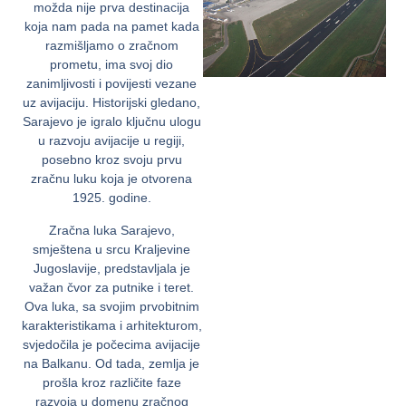
možda nije prva destinacija
koja nam pada na pamet kada
razmišljamo o zračnom
prometu, ima svoj dio
zanimljivosti i povijesti vezane
uz avijaciju. Historijski gledano,
Sarajevo je igralo ključnu ulogu
u razvoju avijacije u regiji,
posebno kroz svoju prvu
zračnu luku koja je otvorena
1925. godine.
Zračna luka Sarajevo,
smještena u srcu Kraljevine
Jugoslavije, predstavljala je
važan čvor za putnike i teret.
Ova luka, sa svojim prvobitnim
karakteristikama i arhitekturom,
svjedočila je počecima avijacije
na Balkanu. Od tada, zemlja je
prošla kroz različite faze
razvoja u domenu zračnog