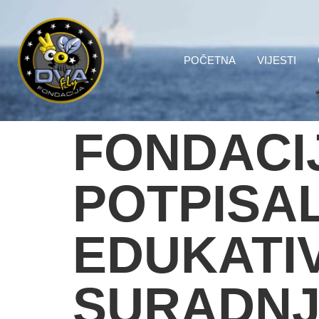
POČETNA
VIJESTI
FONDACIJ
POTPISA
EDUKATI
SURADNJI