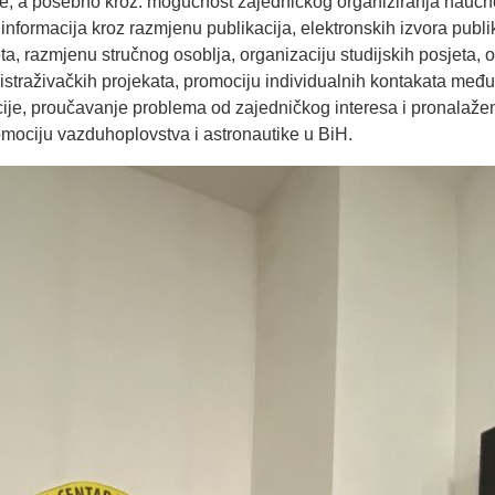
, a posebno kroz: mogućnost zajedničkog organiziranja naučno-i
informacija kroz razmjenu publikacija, elektronskih izvora publi
ta, razmjenu stručnog osoblja, organizaciju studijskih posjeta, o
ih istraživačkih projekata, promociju individualnih kontakata me
cije, proučavanje problema od zajedničkog interesa i pronalažen
omociju vazduhoplovstva i astronautike u BiH.