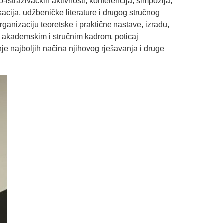
straživačkih aktivnosti, konferencija, simpozija,
kacija, udžbeničke literature i drugog stručnog
rganizaciju teoretske i praktične nastave, izradu,
đu akademskim i stručnim kadrom, poticaj
je najboljih načina njihovog rješavanja i druge