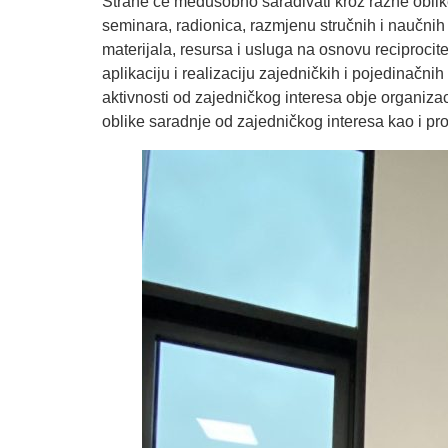
Strane će međusobno sarađivati kroz razne oblike
seminara, radionica, razmjenu stručnih i naučnih 
materijala, resursa i usluga na osnovu reciprocite
aplikaciju i realizaciju zajedničkih i pojedinačn
aktivnosti od zajedničkog interesa obje organiza
oblike saradnje od zajedničkog interesa kao i pr