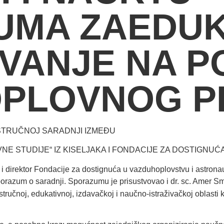
UMA ZAEDUK
VANJE NA P
PLOVNOG P
 STRUČNOJ SARADNJI IZMEĐU
NE STUDIJE“ IZ KISELJAKA I FONDACIJE ZA DOSTIGNU
 i direktor Fondacije za dostignuća u vazduhoplovstvu i astron
porazum o saradnji. Sporazumu je prisustvovao i dr. sc. Amer S
stručnoj, edukativnoj, izdavačkoj i naučno-istraživačkoj oblasti