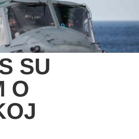
RI
S SU
M O
KOJ