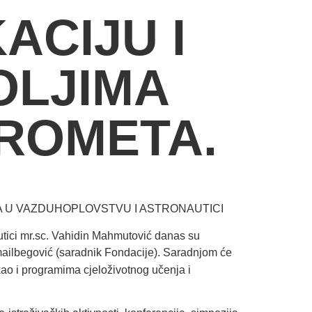
ACIJU I
OLJIMA
ROMETA.
ĆA U VAZDUHOPLOVSTVU I ASTRONAUTICI
autici mr.sc. Vahidin Mahmutović danas su
mailbegović (saradnik Fondacije).
Saradnjom će
 kao i programima cjeloživotnog učenja i