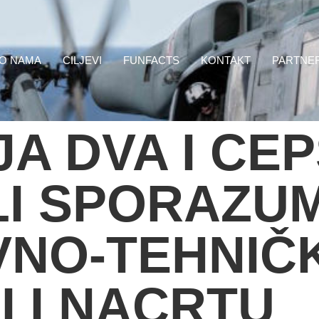
O NAMA
CILJEVI
FUNFACTS
KONTAKT
PARTNE
A DVA I CEP
LI SPORAZU
VNO-TEHNIČ
 I NACRTU